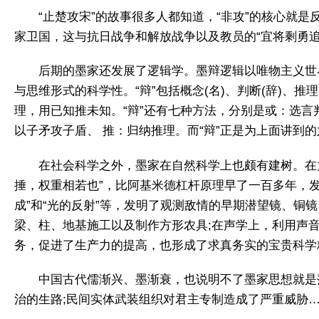
“止楚攻宋”的故事很多人都知道，“非攻”的核心
家卫国，这与抗日战争和解放战争以及教员的“宜将剩勇追
后期的墨家还发展了逻辑学。墨辩逻辑以唯物主义世
与思维形式的科学性。“辩”包括概念(名)、判断(辞)、
理，用已知推未知。“辩”还有七种方法，分别是或：选言
以子矛攻子盾、 推：归纳推理。而“辩”正是为上面讲
在社会科学之外，墨家在自然科学上也颇有建树。在力
捶，权重相若也”，比阿基米德杠杆原理早了一百多年，发
成”和“光的反射”等，发明了观测敌情的早期潜望镜、铜
梁、柱、地基施工以及制作方形农具;在声学上，利用声
务，促进了生产力的提高，也形成了求真务实的宝贵科学
中国古代儒渐兴、墨渐衰，也说明不了墨家思想就是落
治的生路;民间实体武装组织对君主专制造成了严重威胁