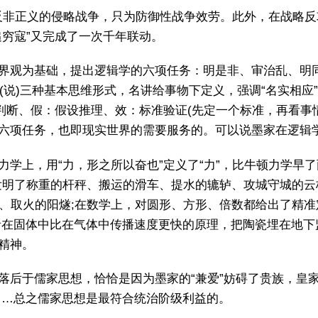
就是反非正义的侵略战争，只为防御性战争效劳。此外，在战略
穷寇”又完成了一次千年联动。
界观为基础，提出逻辑学的六项任务：明是非、审治乱、明
推理(说)三种基本思维形式，名讲给事物下定义，强调“名实相
判断、假：假设推理、效：标准验证(先定一个标准，再看事
到的六项任务，也即现实世界的需要服务的。可以说墨家在逻
学上，用“力，形之所以奋也”定义了“力”，比牛顿力学早了
明了称重的杆秤、搬运的滑车、提水的辘轳、攻城守城的云梯
镜、取火的阳燧;在数学上，对圆形、方形、倍数都给出了精准定
音在固体中比在气体中传播速度更快的原理，把陶瓷埋在地下
精神。
后于儒家思想，恰恰是因为墨家的“兼爱”妨碍了贵族，皇家
……总之儒家思想是最符合统治阶级利益的。