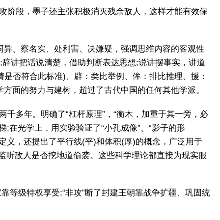
反攻阶段，墨子还主张积极消灭残余敌人，这样才能有效保
同异、察名实、处利害、决嫌疑，强调思维内容的客观性
应”;辞讲把话说清楚，借助判断表达思想;说讲摆事实，讲道
情是否符合此标准)、辟：类比举例、侔：排比推理、援：
辑学方面的努力与建树，超过了古代中国的任何其他学派。
两千多年。明确了“杠杆原理”，“衡木，加重于其一旁，必
;在光学上，用实验验证了“小孔成像”、“影子的形
义，还提出了平行线(平)和体积(厚)的概念，广泛用于
监听敌人是否挖地道偷袭。这些科学理论都直接为现实服
靠等级特权享受;“非攻”断了封建王朝靠战争扩疆、巩固统