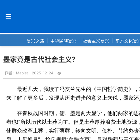
复兴之路
中华民族复兴
社会主义复兴
东方文化复
墨家竟是古代社会主义？
作者：
Maoist
2025-12-24
最近几天，我读了冯友兰先生的《中国哲学简史》，对
来了解了更多后，发现从历史进步的意义上来说，墨家还
在春秋战国时期，儒、墨是两大显学，他们两家的思
者也!”所以历代以土葬为主。但是土葬厚葬浪费土地资
使群众改革土葬，实行薄葬，转向文明、俭朴、节约办丧事
泉，上毋通臭”，坟丘规模“参耕之亩”，反对殉葬与三