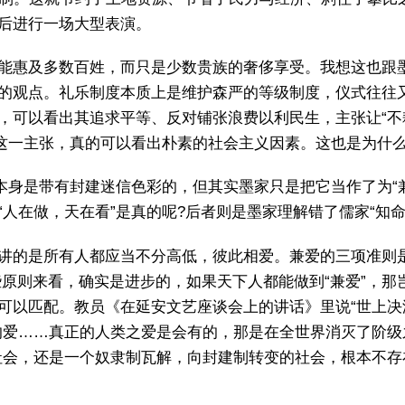
后进行一场大型表演。
能惠及多数百姓，而只是少数贵族的奢侈享受。我想这也跟
的观点。礼乐制度本质上是维护森严的等级制度，仪式往往
，可以看出其追求平等、反对铺张浪费以利民生，主张让“不
从这一主张，真的可以看出朴素的社会主义因素。这也是为什
者本身是带有封建迷信色彩的，但其实墨家只是把它当作了为“
人在做，天在看”是真的呢?后者则是墨家理解错了儒家“知命
讲的是所有人都应当不分高低，彼此相爱。兼爱的三项准则是
些原则来看，确实是进步的，如果天下人都能做到“兼爱”，那
可以匹配。教员《在延安文艺座谈会上的讲话》里说“世上决
的爱……真正的人类之爱是会有的，那是在全世界消灭了阶
社会，还是一个奴隶制瓦解，向封建制转变的社会，根本不存