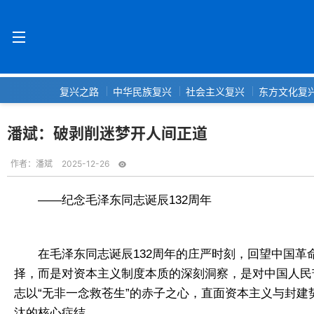
复兴之路
中华民族复兴
社会主义复兴
东方文化复
潘斌：破剥削迷梦开人间正道
作者：
潘斌
2025-12-26
——纪念毛泽东同志诞辰132周年
在毛泽东同志诞辰132周年的庄严时刻，回望中国
择，而是对资本主义制度本质的深刻洞察，是对中国人民
志以“无非一念救苍生”的赤子之心，直面资本主义与封建
汰的核心症结。