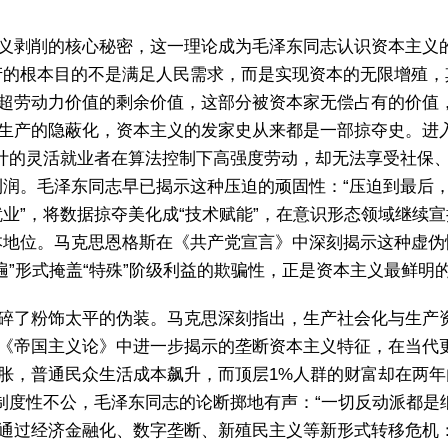
义剥削的核心秘密，这一理论成为毛泽东同志认识资本主义
产的根本目的不是满足人民需求，而是实现资本的无限增殖
超劳动力价值的剩余价值，这部分被资本家无偿占有的价值
生产的隐蔽化，资本主义的发家史从来都是一部掠夺史。进
亿计的灵活就业者在算法控制下高强度劳动，却无法享受社保
利润。毛泽东同志早已揭示这种压迫的顽固性：“压迫到最后
”，将数据掠夺美化成“技术赋能”，在意识形态领域继续宣扬
本地位。马克思恩格斯在《共产党宣言》中深刻揭示这种虚伪
遍”形式掩盖“特殊”阶级利益的欺骗性，正是资本主义最鲜明
碎了粉饰太平的伪装。马克思深刻指出，生产社会化与生产
《帝国主义论》中进一步揭示的垄断资本主义特征，在当代更
，普通民众生活成本飙升，而顶层1%人群的财富却在两年内
制度性不公，毛泽东同志的论断掷地有声：“一切反动派都是
通过经济金融化、数字垄断、新殖民主义等新形式转移危机