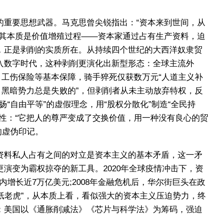
的重要思想武器。马克思曾尖锐指出：“资本来到世间，从
，其本质是价值增殖过程——资本家通过占有生产资料，迫
，正是剥削的实质所在。从持续四个世纪的大西洋奴隶贸
入数字时代，这种剥削更演化出新型形态：全球主流外
、工伤保险等基本保障，骑手猝死仅获数万元“人道主义补
，黑暗势力总是失败的”，但剥削者从未主动放弃特权，反
“自由平等”的虚假理念，用“股权分散化”制造“全民持
性：“它把人的尊严变成了交换价值，用一种没有良心的贸
的虚伪印记。
资料私人占有之间的对立是资本主义的基本矛盾，这一矛
演变为霸权掠夺的新工具。2020年全球疫情冲击下，资
增长近7万亿美元;2008年金融危机后，华尔街巨头在政
纸老虎”，从本质上看，看似强大的资本主义压迫势力，终
：美国以《通胀削减法》《芯片与科学法》为筹码，强迫