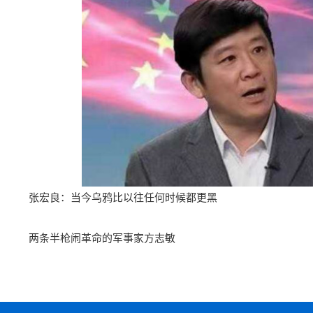
张宏良：当今乌鸦比以往任何时候都更黑
两条半枪闹革命的军事家方志敏