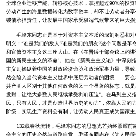
全球企业迁移产能、转移核心技术，掌控超过90%的投资
劳动产生的海量数据转化为数字资本，却不让劳动者分享
碳债承担责任，让发展中国家承受极端气候带来的巨大损
毛泽东同志正是基于对资本主义本质的深刻洞悉和对
明义：“谁是我们的敌人?谁是我们的朋友?这个问题是
和官僚资本主义这三座大山。在《在晋绥干部会议上的讲
国的新民主主义的革命”。他在《新民主主义论》中深刻
主义则操纵着中国的财政经济命脉和政治军事力量，导致
然会陷入当代资本主义世界中底层劳动者的困境——要么
共产党人区别于其他任何政党的又一个显著的标志，就是
发财，让绝大多数人民继续承受剥削压迫”。在马列主义
民，只有人民，才是创造世界历史的动力”，依靠人民的
阶级，实现生产资料公有制，让劳动人民真正成为国家主
132载春秋流转，毛泽东同志的思想光芒始终照耀
会主义的历史必然与道路自觉。毛泽东同志在《为人民服