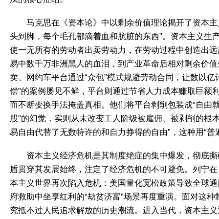
马克思在《资本论》中以剩余价值理论揭开了资本主
头到脚，每个毛孔都滴着血和肮脏的东西”。资本主义生
使一无所有的劳动者出卖劳动力，在劳动过程中创造出远
易中数千万非洲黑人的血泪，到产业革命后相对剩余价值
卖、网约车平台通过“众包”模式规避劳动合同，让数以
偿”的案例屡见不鲜，平台则通过节省人力成本赚取巨额
而不断变换手法掩盖真相。他们将平台剥削包装成“自由就业
股”的幻觉，实则从未改变工人阶级被雇佣、被剥削的根
易自由代替了无数特许的和自力挣得的自由”，这种用“普
资本主义经济危机是其制度绝症的集中爆发，彻底撕
盾贯穿其发展始终，注定了经济危机的不可避免。列宁在
本主义世界再次陷入危机：美国量化宽松政策导致全球通胀
府救助中坐享红利的“劫贫济富”场景再度重演。面对这种
究抵不过人民追求解放的历史潮流。进入当代，资本主义