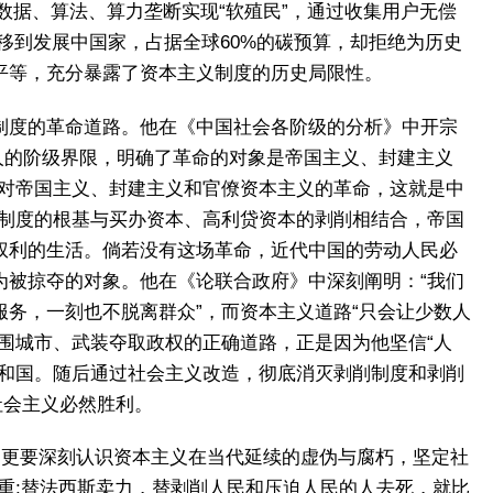
数据、算法、算力垄断实现“软殖民”，通过收集用户无偿
移到发展中国家，占据全球60%的碳预算，却拒绝为历史
平等，充分暴露了资本主义制度的历史局限性。
制度的革命道路。他在《中国社会各阶级的分析》中开宗
人的阶级界限，明确了革命的对象是帝国主义、封建主义
反对帝国主义、封建主义和官僚资本主义的革命，这就是中
削制度的根基与买办资本、高利贷资本的剥削相结合，帝国
权利的生活。倘若没有这场革命，近代中国的劳动人民必
为被掠夺的对象。他在《论联合政府》中深刻阐明：“我们
务，一刻也不脱离群众”，而资本主义道路“只会让少数人
围城市、武装夺取政权的正确道路，正是因为他坚信“人
共和国。随后通过社会主义改造，彻底消灭剥削制度和剥削
社会主义必然胜利。
，更要深刻认识资本主义在当代延续的虚伪与腐朽，坚定社
重;替法西斯卖力，替剥削人民和压迫人民的人去死，就比