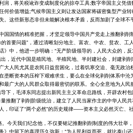
利润，将关税讹诈变成制度化的掠夺工具;数字帝国主义凭借
任何价值增益;气候帝国主义则让发达国家将碳密集型产业转
失。这些新形态非但未能解决根本矛盾，反而加剧了全球不
中国国情的精准把握，才坚定领导中国共产党走上推翻剥削
革命的首要问题”，通过清晰划分地主、富农、中农、贫农、工
话》中，他进一步明确：“无产阶级领导的，人民大众的，
指出，近代中国是殖民地、半殖民地、半封建社会，封建剥
广大人民尤其是农民日益贫困化，过着饥寒交迫、毫无政治
在垄断资本的压榨下艰难求生，要么在全球化剥削体系中沦
和最广大的人民群众取得最密切的联系。全心全意地为人民服
指导下，毛泽东同志提出新民主主义革命总路线，开辟农村包
力量推翻了剥削阶级统治，建立了人民当家作主的中华人民
人，印证了“两个必然”的历史规律——资本主义必然灭亡、
前路。今天我们纪念他，不仅要铭记推翻剥削制度的伟大壮举
务》中留下的真理历久弥新：“为人民利益而死，就比泰山还