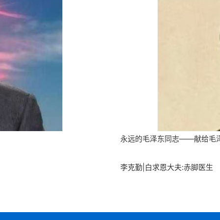
永远的毛泽东同志——献给毛
李克勤|白求恩大夫:赤脚医生