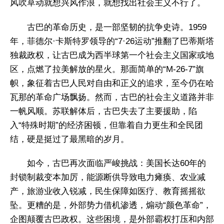
风吹草动就想兴风作浪，就想找出社会主义不行了。
古巴的革命历史，是一部坚韧的抗争史诗。1959
年，菲德尔·卡斯特罗领导的“7·26运动”推翻了巴蒂斯塔
独裁政权，让古巴成为西半球第一个社会主义国家或地
区，点燃了拉美解放的星火。那面简单的“M-26-7”旗
帜，象征着古巴人民对自由和正义的追求，至今仍在哈
瓦那的革命广场飘扬。然而，古巴的社会主义道路并非
一帆风顺。苏联解体后，古巴失去了主要援助，陷
入“特殊时期”的经济困顿，但靠着自力更生和全民团
结，硬是挺过了最黑暗的岁月。
如今，古巴再次面临严峻挑战：美国长达60年的
封锁制裁变本加厉，能源断供导致电力瘫痪、农业减
产，旅游业收入锐减，民生保障如医疗、教育摇摇欲
坠。更糟的是，外部势力借机渗透，煽动“颜色革命”，
企图颠覆古巴政权。这些困境，是外部霸权打压和内部