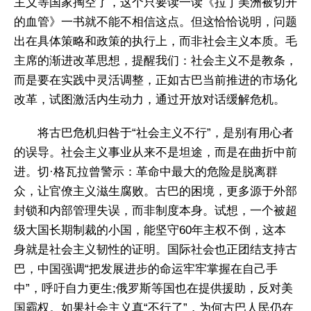
主义等国家掏空了，这个只要读一读《拉丁美洲被切开
的血管》一书就不能不相信这点。但这恰恰说明，问题
出在具体策略和政策的执行上，而非社会主义本质。毛
主席的渐进改革思想，提醒我们：社会主义不是教条，
而是要在实践中灵活调整，正如古巴当前推进的市场化
改革，试图激活内生动力，通过开放对话缓解危机。
将古巴危机归咎于“社会主义不行”，是别有用心者
的误导。社会主义事业从来不是坦途，而是在曲折中前
进。切·格瓦拉曾警示：革命中最大的危险是脱离群
众，让官僚主义滋生腐败。古巴的困境，更多源于外部
封锁和内部管理失误，而非制度本身。试想，一个被超
级大国长期制裁的小国，能坚守60年主权不倒，这本
身就是社会主义韧性的证明。国际社会也正团结支持古
巴，中国强调“把发展进步的命运牢牢掌握在自己手
中”，呼吁自力更生;俄罗斯等国也在提供援助，反对美
国霸权。如果社会主义真“不行了”，为何古巴人民仍在