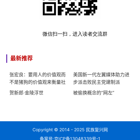
微信扫一扫，进入读者交流群
最新推荐
张宏良：要用人的价值观而
美国新一代左翼媒体助力进
不是猪狗的价值观来衡量社
步派击败民主党建制派
会
贺新郎·金陵浮世
被偷换概念的“网左”
Copyright © 2014 - 2025 民族复兴网
备案号:
京ICP备13048339号-1