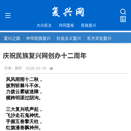
大众民主
共同富裕
民族复兴
复兴之路
中华民族复兴
社会主义复兴
东方文化复兴
庆祝民族复兴网创办十二周年
作者：
麻药
2026-05-19
风风雨雨十二秋，
披荆斩棘斗不休。
力拨云雾破迷障，
横跨明渠过阴沟。
三大复兴吼声起，
飞沙走石鬼神忧。
手握五卷擎天柱，
红旗漫卷飘神州。