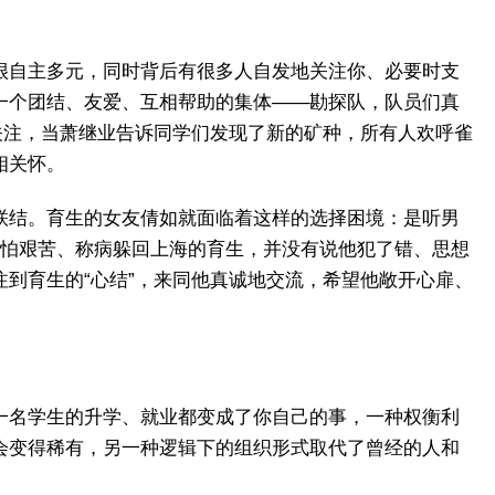
很自主多元，同时背后有很多人自发地关注你、必要时支
一个团结、友爱、互相帮助的集体——勘探队，队员们真
分关注，当萧继业告诉同学们发现了新的矿种，所有人欢呼雀
相关怀。
联结。育生的女友倩如就面临着这样的选择困境：是听男
—怕艰苦、称病躲回上海的育生，并没有说他犯了错、思想
到育生的“心结”，来同他真诚地交流，希望他敞开心扉、
一名学生的升学、就业都变成了你自己的事，一种权衡利
会变得稀有，另一种逻辑下的组织形式取代了曾经的人和