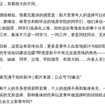
义，有着很大的不同。
感很相似。我看完最深的感受是：影片里青年人的选择可以
，萧继业、林育生和刚毕业的地质学院的同学们，他们来自
疼痛;校园里，同学们虽身在上海，却对远在青海发生的事十
工作。集体不只是一同学习、一同工作，更是同忧同乐、互
目标，这里边有宣传动员，更多是青年人自发地探讨与组织
的专业知识建设边疆?即使是影片中有点反面意味的角色—
志、妹妹、同学、父母、学院领导、邻居大妈……许多人关注
。
充满干劲向前冲 | 图片来源：公众号“印象志”
和个人的关系变得若即若离，个人的选择不再和集体有关。
实的无奈选择。那种集体的托举以及青年做选择时的试错机
社会主义新青年吗?