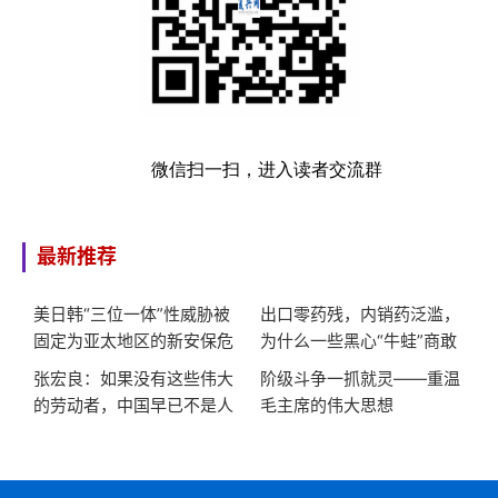
微信扫一扫，进入读者交流群
最新推荐
美日韩“三位一体”性威胁被
出口零药残，内销药泛滥，
固定为亚太地区的新安保危
为什么一些黑心“牛蛙”商敢
机
对同胞这么狠?
张宏良：如果没有这些伟大
阶级斗争一抓就灵——重温
的劳动者，中国早已不是人
毛主席的伟大思想
类社会