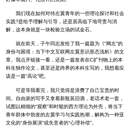
我们现在如何对待左翼青年的一些理论探讨和社会
实践?是给予理解与引导，还是居高临下地苛责与消
解，这本身就是一块检验立场的试金石。
就在前天，子午同志发给了我一篇题为《“网左”的
身份与困境：当下中文互联网左翼意识形态浅析》的文
章。我点开链接一看，还是一篇发表在C扩刊物上的本
科生独作论文，甚至还是跨界的本科生写的，我想着应
该是一篇“高论”吧。
可是等我看完，我只觉得是浪费了自己宝贵的时
间。自由派的写手又拿着新瓶装旧酒，老话术老一套，
试图以精细的“观察”和时髦的西方理论为外壳，将当下
青年群体中勃发的左翼学习与实践热潮，解构为一种亚
文化的“身份展演”或失意者的“心理补偿”。