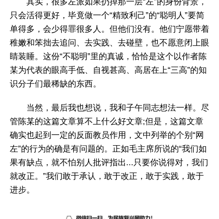
其实，很多左派如果扔掉那一层“左”的身份背景，
只会活得更好，毕竟做一个“精致利己”的“聪明人”要简
单得多，会少得罪很多人。但他们没有。他们宁愿带着
稚嫩和笨拙去追问、去实践、去碰壁，也不愿意闭上眼
睛装睡。这份“不聪明”里的真诚，恰恰是这个以作者陈
某为代表的眼高手低、自视甚高、高居在上“三高”的知
识分子们最稀缺的东西。
当然，最后我也想说，我和子午同志想法一样。尽
管陈某的这篇文章算不上什么好文章;但是，这篇文章
确实也起到一定的反面教员作用，文中列举的个别“网
左”的行为的确是有问题的。正如毛主席所说的“我们如
果有缺点，就不怕别人批评指出...只要你说得对，我们
就改正。”我们敢于承认，敢于改正，敢于实践，敢于
进步。