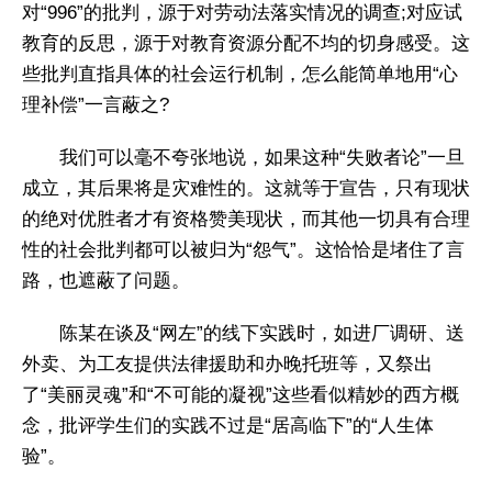
对“996”的批判，源于对劳动法落实情况的调查;对应试
教育的反思，源于对教育资源分配不均的切身感受。这
些批判直指具体的社会运行机制，怎么能简单地用“心
理补偿”一言蔽之?
我们可以毫不夸张地说，如果这种“失败者论”一旦
成立，其后果将是灾难性的。这就等于宣告，只有现状
的绝对优胜者才有资格赞美现状，而其他一切具有合理
性的社会批判都可以被归为“怨气”。这恰恰是堵住了言
路，也遮蔽了问题。
陈某在谈及“网左”的线下实践时，如进厂调研、送
外卖、为工友提供法律援助和办晚托班等，又祭出
了“美丽灵魂”和“不可能的凝视”这些看似精妙的西方概
念，批评学生们的实践不过是“居高临下”的“人生体
验”。