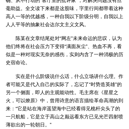
确、从不行动的“客厅里的批评家”，对解决问题没有丝
毫助益。全文读下来都是这股味，字里行间都带着这种
高人一等的优越感，一种自我以下阶级分明，自我以上
人人平等的抽象社会达尔文主义文风。
陈某在文章结尾处对“网左”未来命运的悲叹，认为
他们终将在社会压力下变得“满面灰尘”、热血不再，看
似是一种对现实无奈的感伤，实则内含了一种消极的历
史宿命论。
实在是什么阶级说什么话，什么立场讲什么理。作
者可能又是代入自己的实际了，忘记了“时势造英雄”的
另一个侧面，即人的主观能动性。毛主席在《星星之
火，可以燎原》中，曾用诗意的语言描绘革命高潮的到
来：“它是站在海岸遥望海中已经看得见桅杆尖头了的
一只航船，它是立于高山之巅远看东方已见光芒四射喷
薄欲出的一轮朝日。”