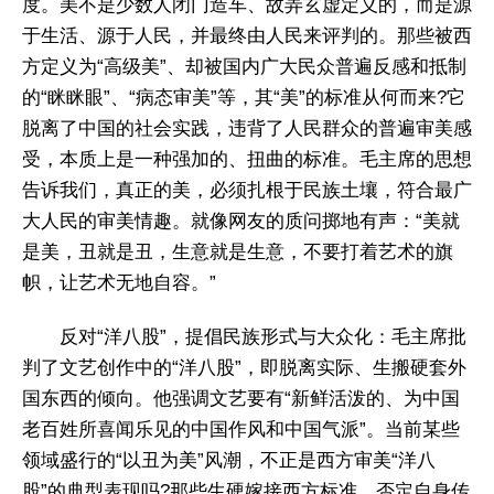
度。美不是少数人闭门造车、故弄玄虚定义的，而是源
于生活、源于人民，并最终由人民来评判的。那些被西
方定义为“高级美”、却被国内广大民众普遍反感和抵制
的“眯眯眼”、“病态审美”等，其“美”的标准从何而来?它
脱离了中国的社会实践，违背了人民群众的普遍审美感
受，本质上是一种强加的、扭曲的标准。毛主席的思想
告诉我们，真正的美，必须扎根于民族土壤，符合最广
大人民的审美情趣。就像网友的质问掷地有声：“美就
是美，丑就是丑，生意就是生意，不要打着艺术的旗
帜，让艺术无地自容。”
反对“洋八股”，提倡民族形式与大众化：毛主席批
判了文艺创作中的“洋八股”，即脱离实际、生搬硬套外
国东西的倾向。他强调文艺要有“新鲜活泼的、为中国
老百姓所喜闻乐见的中国作风和中国气派”。当前某些
领域盛行的“以丑为美”风潮，不正是西方审美“洋八
股”的典型表现吗?那些生硬嫁接西方标准、否定自身传