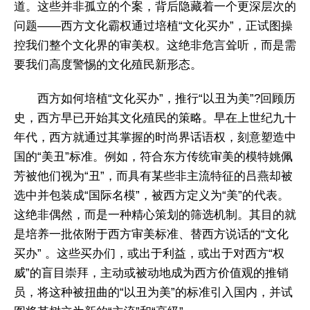
道。这些并非孤立的个案，背后隐藏着一个更深层次的
问题——西方文化霸权通过培植“文化买办”，正试图操
控我们整个文化界的审美权。这绝非危言耸听，而是需
要我们高度警惕的文化殖民新形态。
西方如何培植“文化买办”，推行“以丑为美”?回顾历
史，西方早已开始其文化殖民的策略。早在上世纪九十
年代，西方就通过其掌握的时尚界话语权，刻意塑造中
国的“美丑”标准。例如，符合东方传统审美的模特姚佩
芳被他们视为“丑”，而具有某些非主流特征的吕燕却被
选中并包装成“国际名模”，被西方定义为“美”的代表。
这绝非偶然，而是一种精心策划的筛选机制。其目的就
是培养一批依附于西方审美标准、替西方说话的“文化
买办” 。这些买办们，或出于利益，或出于对西方“权
威”的盲目崇拜，主动或被动地成为西方价值观的推销
员，将这种被扭曲的“以丑为美”的标准引入国内，并试