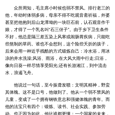
众所周知，毛主席小时候也弱不禁风。排行老三的
他，年幼时体弱多病，母亲不得不吃观音斋祈福，外婆
甚至把他抱到后山龙潭坳的一块巨石前，认石观音作干
娘，才得了一个乳名叫“石三伢子”。由于乡下卫生条件
不好，他总是隔三差五染上风寒或闹肠胃疾病，只能吃
些熬制的草药。谁也不会想到，这个险些夭折的孩子，
后来会用一种近乎残酷的方式锻炼自己：冷水浴，用冰
凉的井水洗澡;风浴、雨浴，在大风大雨中行走;日浴，
像向日葵一样尽情享受阳光;还有长游湘江，到中流击
水，浪遏飞舟。
他说过一句话，至今振聋发聩：文明其精神，野蛮
其体魄。这不是口号，他做到了。他从一个弱不禁风的
儿童，变成了一个拥有钢铁意志和强健体魄的青年。而
他的法宝只有四个：锻炼、读书、社会实践、参加劳
动。也正因为如此，他比谁都更懂：一个国家的未来，