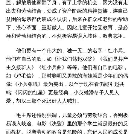
盖，解放后他家翻了身，有了上学的机会，因为没有走
出去和劳动结合，变成了资产阶级的精神贵族，连自己
贫困的母亲都伪装成不认识，后来在群众和老师的帮助
下，洗心革面，重新做人。因此儿童开始受教育，是必
须和劳动相结合的，不然极容易误入歧途，数典忘祖。
他们更有一个伟大的、独一无二的名字：红小兵。
他们有自己的歌，如《让我们荡起双桨》《我们是共产
主义接班人》《红小兵曲》等等。他们有自己的电影，
如《鸡毛信》，那时聪明又勇敢的海娃就是少年们的偶
像;《小兵张嘎》最为突出，以至于现在看仍能引起共
鸣;《闪闪的红星》更是经典，小英雄潘冬子人见人
爱，胡汉三那个死汉奸人人喊打。
毛主席还特别强调，儿童必须与劳动结合，否则极
易误入歧途。电影《决裂》里的那个学生就是最好的反
面教材。脱离劳动的教育是危险的，忘记人民的成长是