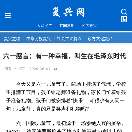
大众民主
共同富裕
民族复兴
复兴之路
中华民族复兴
社会主义复兴
东方文化复兴
六一感言：有一种幸福，叫生在毛泽东时代
作者：
付欣宇
2026-06-01
今天又是六一儿童节了。商场里挂满了气球，学校
里排满了节目，孩子给老师准备礼物，家长们忙着给孩
子准备礼物。孩子们被安排着“快乐”，却很少有人问一
句：儿童节，真的只是笑声和礼物吗?
六一国际儿童节，最初源于一场惨绝人寰的屠杀。
1942年，德国法西斯枪杀了捷克利迪策村16岁以上的