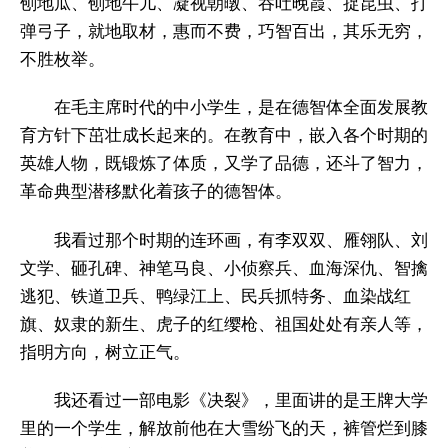
刨地瓜、刨地牛儿、凝视朝暾、吞吐晚霞、捉昆虫、打
弹弓子，就地取材，惠而不费，巧智百出，其乐无穷，
不胜枚举。
在毛主席时代的中小学生，是在德智体全面发展教
育方针下茁壮成长起来的。在教育中，嵌入各个时期的
英雄人物，既锻炼了体质，又学了品德，还斗了智力，
革命典型潜移默化着孩子的德智体。
我看过那个时期的连环画，有李双双、雁翎队、刘
文学、砸孔碑、神笔马良、小侦察兵、血海深仇、智擒
逃犯、铁道卫兵、鸭绿江上、民兵抓特务、血染战红
旗、奴隶的新生、虎子的红缨枪、祖国处处有亲人等，
指明方向，树立正气。
我还看过一部电影《决裂》，里面讲的是王牌大学
里的一个学生，解放前他在大雪纷飞的天，裤管烂到膝