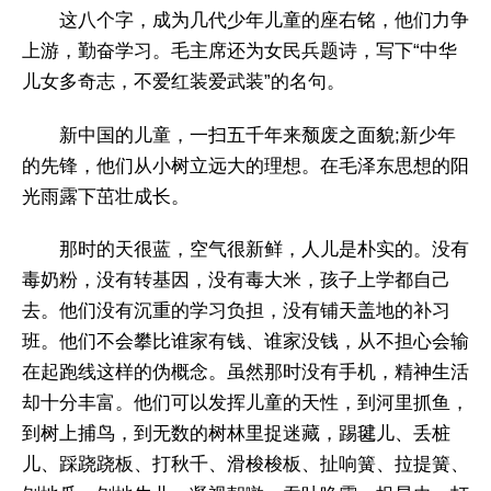
这八个字，成为几代少年儿童的座右铭，他们力争
上游，勤奋学习。毛主席还为女民兵题诗，写下“中华
儿女多奇志，不爱红装爱武装”的名句。
新中国的儿童，一扫五千年来颓废之面貌;新少年
的先锋，他们从小树立远大的理想。在毛泽东思想的阳
光雨露下茁壮成长。
那时的天很蓝，空气很新鲜，人儿是朴实的。没有
毒奶粉，没有转基因，没有毒大米，孩子上学都自己
去。他们没有沉重的学习负担，没有铺天盖地的补习
班。他们不会攀比谁家有钱、谁家没钱，从不担心会输
在起跑线这样的伪概念。虽然那时没有手机，精神生活
却十分丰富。他们可以发挥儿童的天性，到河里抓鱼，
到树上捕鸟，到无数的树林里捉迷藏，踢毽儿、丢桩
儿、踩跷跷板、打秋千、滑梭梭板、扯响簧、拉提簧、