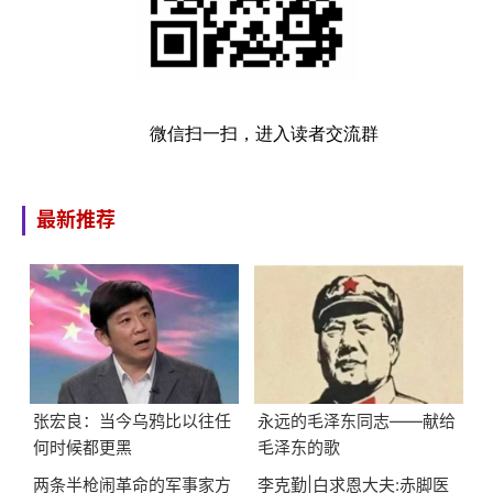
微信扫一扫，进入读者交流群
最新推荐
张宏良：当今乌鸦比以往任
永远的毛泽东同志——献给
何时候都更黑
毛泽东的歌
两条半枪闹革命的军事家方
李克勤|白求恩大夫:赤脚医