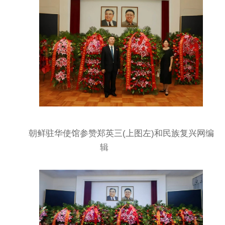
朝鲜驻华使馆参赞郑英三(上图左)和民族复兴网编
辑