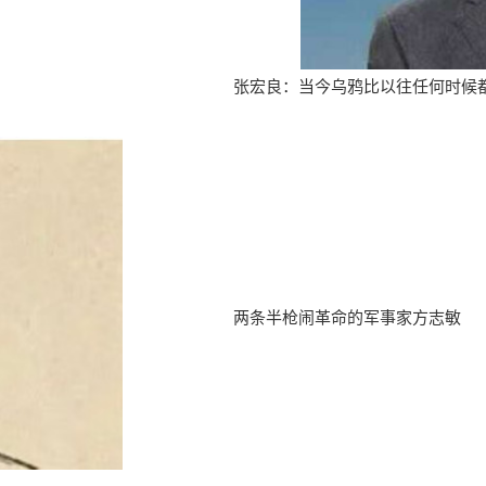
张宏良：当今乌鸦比以往任何时候
两条半枪闹革命的军事家方志敏