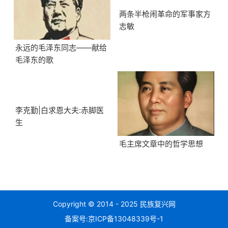
两条半枪闹革命的军事家方
志敏
永远的毛泽东同志——献给
毛泽东的歌
李克勤|白求恩大夫:赤脚医
生
毛主席文章中的哲学思想
Copyright © 2014 - 2025 民族复兴网
备案号:
京ICP备13048339号-1