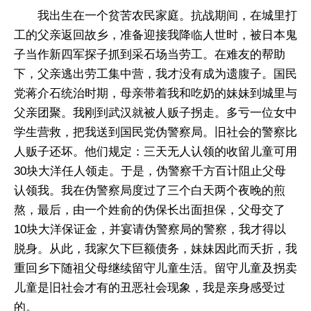
我出生在一个贫苦农民家庭。抗战期间，在城里打
工的父亲返回故乡，准备迎接我降临人世时，被日本鬼
子当作新四军探子抓到采石场当劳工。在难友的帮助
下，父亲逃出劳工集中营，我才没有成为遗腹子。国民
党蒋介石统治时期，母亲带着我和吃奶的妹妹到城里与
父亲团聚。我刚到武汉就被人贩子拐走。多亏一位女中
学生营救，把我送到国民党伪警察局。旧社会的警察比
人贩子还坏。他们规定：三天无人认领的收留儿童可用
30块大洋任人领走。于是，伪警察千方百计阻止父母
认领我。我在伪警察局度过了三个白天两个夜晚的煎
熬，最后，由一个姓俞的伪保长出面担保，父母交了
10块大洋保证金，并宴请伪警察局的警察，我才得以
脱身。从此，我家欠下巨额债务，妹妹因此而夭折，我
重回乡下随祖父母继续留守儿童生活。留守儿童及拐卖
儿童是旧社会才有的丑恶社会现象，我是亲身感受过
的。