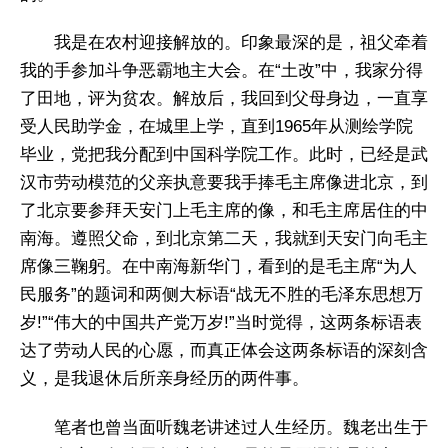
我是在农村迎接解放的。印象最深的是，祖父牵着
我的手参加斗争恶霸地主大会。在“土改”中，我家分得
了田地，评为贫农。解放后，我回到父母身边，一直享
受人民助学金，在城里上学，直到1965年从测绘学院
毕业，党把我分配到中国科学院工作。此时，已经是武
汉市劳动模范的父亲执意要我手捧毛主席像进北京，到
了北京要参拜天安门上毛主席的像，和毛主席居住的中
南海。遵照父命，到北京第二天，我就到天安门向毛主
席像三鞠躬。在中南海新华门，看到的是毛主席“为人
民服务”的题词和两侧大标语“战无不胜的毛泽东思想万
岁!”“伟大的中国共产党万岁!”当时觉得，这两条标语表
达了劳动人民的心愿，而真正体会这两条标语的深刻含
义，是我退休后所亲身经历的两件事。
笔者也曾当面听魏老讲述过人生经历。魏老出生于