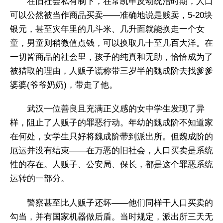
在旧社会私有制下，在常凯申反动统治时期，人口
可以公然被当作商品买卖——准确地说是贱卖，5-20块
银元，甚至灾年里的几斗米、几升面就能换走一个女
童，男童则稍微值点钱，可以换取几十至几百大洋。在
一切皆商品的社会里，孩子的纯真和无助，恰恰成为了
被猎取的理由，人贩子谎称带三岁半的魏成阶去找爹爹
婆婆(爷爷奶奶)，带走了他。
武汉一位善良且充满正义感的女中学生发现了异
样，阻止了人贩子的罪恶行动。年幼的魏成阶不知道家
在何处，女学生只好将魏成阶带到派出所。但魏成阶的
厄运并没有结束——在万恶的旧社会，人口买卖是系统
性的存在。人贩子、公安局、保长，都是这个罪恶系统
运转的一部分。
警察甚至比人贩子还坏——他们同样干人口买卖的
勾当，并有国家机器做后盾。当时规定，派出所三天无