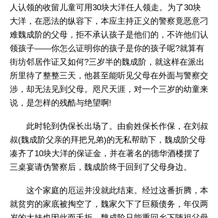
人认领的收留儿童可用30块大洋任人领走。为了30块
大洋，在恶法的纵容下，本应主持正义的警察竟恶意刁
难魏成阶的父母，拒不承认孩子是他们的，不许他们认
领孩子——你怎么证明你的孩子是你的孩子呢?就算有
街坊邻居作证又如何?三岁半的魏成阶，就这样在派出
所里待了整整三天，他甚至能听见父母在外面与警察交
涉，却无法见到父母。咫尺天涯，对一个三岁的幼童来
说，是怎样的残酷与绝望啊!
此时轮到伪保长出场了。由俞姓保长作保，在刘叔
叔(魏成阶父亲的拜把兄弟)的无私帮助下，魏成阶父母
凑齐了10块大洋的保证金，并在著名的德华酒楼摆了
三桌宴请伪警察后，魏成阶终于回到了父母身边。
这个家庭的厄运并没就此结束。经过这番折腾，本
就贫穷的家底被掏空了，魏家欠下了巨额债务，年仅两
岁的大妹也因此而夭折。魏成阶只能重回乡下随祖父母