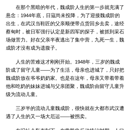
在那个黑暗的年代，魏成阶人生的第一步就充满了
悬念：1944年底，日寇尚未投降，为了迎接魏成阶的
出生，在武汉当鞋匠的父亲顺便带点货回乡去卖，途经
蔡甸时，被日军强行认定是新四军的探子，被抓到采石
场做苦力。好在父亲半夜逃出了集中营，九死一生，魏
成阶才没有成为遗腹子。
人生的苦难这才刚刚开始。1948年，三岁的魏成
阶成了留守儿童——为了生活，母亲也进城了，只好把
魏成阶放在爷爷奶奶家。也是在这年，母亲又带着带着
他和吃奶的妹妹进城与父亲团聚，魏成阶由留守儿童升
级为流动儿童。
三岁半的流动儿童魏成阶，很快就在大都市武汉遭
遇了人生的又一场大厄运——被拐卖。