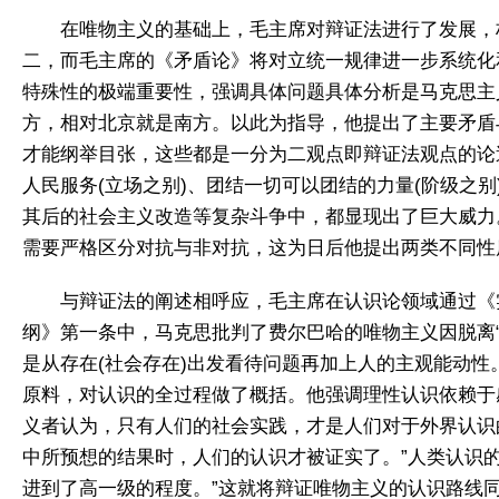
在唯物主义的基础上，毛主席对辩证法进行了发展，
二，而毛主席的《矛盾论》将对立统一规律进一步系统化和
特殊性的极端重要性，强调具体问题具体分析是马克思主
方，相对北京就是南方。以此为指导，他提出了主要矛盾
才能纲举目张，这些都是一分为二观点即辩证法观点的论述
人民服务(立场之别)、团结一切可以团结的力量(阶级之
其后的社会主义改造等复杂斗争中，都显现出了巨大威力
需要严格区分对抗与非对抗，这为日后他提出两类不同性
与辩证法的阐述相呼应，毛主席在认识论领域通过《
纲》第一条中，马克思批判了费尔巴哈的唯物主义因脱离“
是从存在(社会存在)出发看待问题再加上人的主观能动性
原料，对认识的全过程做了概括。他强调理性认识依赖于
义者认为，只有人们的社会实践，才是人们对于外界认识
中所预想的结果时，人们的认识才被证实了。”人类认识
进到了高一级的程度。”这就将辩证唯物主义的认识路线