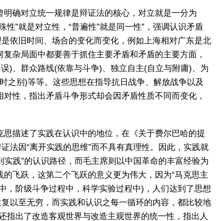
曾明确对立统一规律是辩证法的核心，对立就是一分为
性”就是对立性，“普遍性”就是同一性”，强调认识矛盾
理是依旧时间、场合的变化而变化，例如上海相对广东是北
何复杂局面中都要善于抓住主要矛盾和矛盾的主要方面，
)、群众路线(依靠与斗争)、独立自主(自立与附庸)、为
一时之别)等等。这些思想在指导抗日战争、解放战争以及
相对性，指出矛盾斗争形式却会因矛盾性质不同而变化，
克思描述了实践在认识中的地位，在《关于费尔巴哈的提
辩证法因“离开实践的思维”而不具有真理性。因此，实践就
到实践”的认识路径，而毛主席则以中国革命的丰富经验为
践的飞跃，这第二个飞跃的意义更为伟大，因为“马克思主
中，阶级斗争过程中，科学实验过程中)，人们达到了思想
往复以至无穷，而实践和认识之每一循环的内容，都比较地
他还指出了改造客观世界与改造主观世界的统一性，指出人