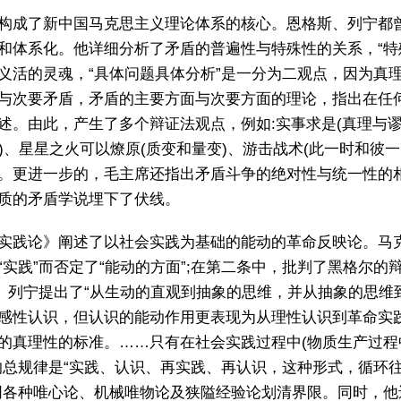
构成了新中国马克思主义理论体系的核心。恩格斯、列宁都
体系化。他详细分析了矛盾的普遍性与特殊性的关系，“特殊
义活的灵魂，“具体问题具体分析”是一分为二观点，因为真
与次要矛盾，矛盾的主要方面与次要方面的理论，指出在任
。由此，产生了多个辩证法观点，例如:实事求是(真理与谬误
别)、星星之火可以燎原(质变和量变)、游击战术(此一时和彼
。更进一步的，毛主席还指出矛盾斗争的绝对性与统一性的
质的矛盾学说埋下了伏线。
实践论》阐述了以社会实践为基础的能动的革命反映论。马
实践”而否定了“能动的方面”;在第二条中，批判了黑格尔的
。列宁提出了“从生动的直观到抽象的思维，并从抽象的思维
感性认识，但认识的能动作用更表现为从理性认识到革命实
的真理性的标准。……只有在社会实践过程中(物质生产过程
的总规律是“实践、认识、再实践、再认识，这种形式，循环
同各种唯心论、机械唯物论及狭隘经验论划清界限。同时，