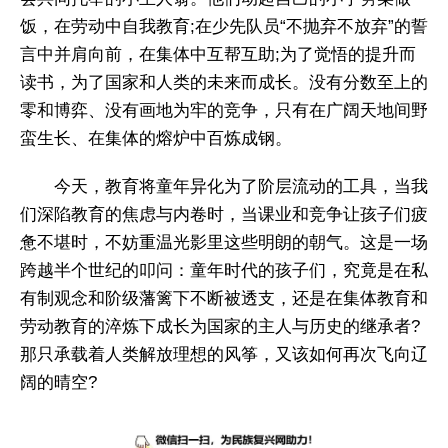
饭，在劳动中自我教育;在少先队员“不抛弃不放弃”的誓
言中并肩向前，在集体中互帮互助;为了觉悟的提升而
读书，为了国家和人类的未来而成长。没有分数至上的
零和博弈、没有画地为牢的竞争，只有在广阔天地间野
蛮生长、在集体的熔炉中百炼成钢。
今天，教育将童年异化为了阶层流动的工具，当我
们深陷教育的焦虑与内卷时，当课业和竞争让孩子们疲
惫不堪时，不妨重温光影里这些明朗的朝气。这是一场
跨越半个世纪的叩问：童年时代的孩子们，究竟是在私
有制观念和阶级藩篱下不断被透支，还是在集体教育和
劳动教育的淬炼下成长为国家的主人与历史的继承者?
那只承载着人类解放理想的风筝，又该如何再次飞向辽
阔的晴空?