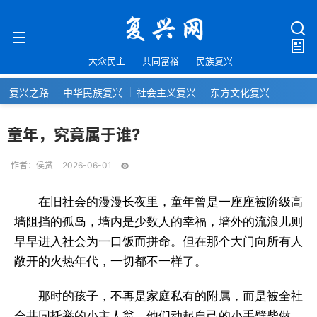
大众民主
共同富裕
民族复兴
复兴之路
中华民族复兴
社会主义复兴
东方文化复兴
童年，究竟属于谁?
作者：
侯赏
2026-06-01
在旧社会的漫漫长夜里，童年曾是一座座被阶级高
墙阻挡的孤岛，墙内是少数人的幸福，墙外的流浪儿则
早早进入社会为一口饭而拼命。但在那个大门向所有人
敞开的火热年代，一切都不一样了。
那时的孩子，不再是家庭私有的附属，而是被全社
会共同托举的小主人翁。他们动起自己的小手劈柴做