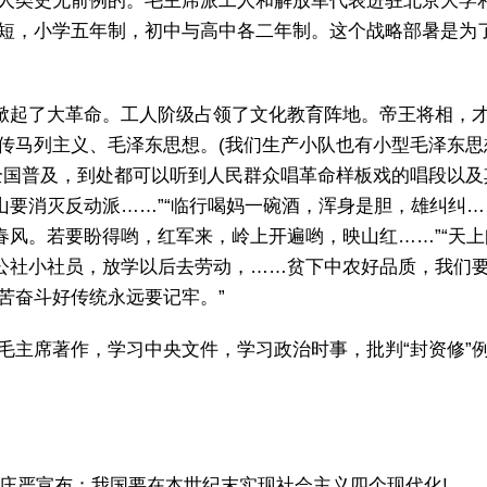
人类史无前例的。毛主席派工人和解放军代表进驻北京大学
短，小学五年制，初中与高中各二年制。这个战略部暑是为
也掀起了大革命。工人阶级占领了文化教育阵地。帝王将相，
传马列主义、毛泽东思想。(我们生产小队也有小型毛泽东
全国普及，到处都可以听到人民群众唱革命样板戏的唱段以及
山要消灭反动派……”“临行喝妈一碗酒，浑身是胆，雄纠纠…
春风。若要盼得哟，红军来，岭上开遍哟，映山红……”“天
公社小社员，放学以后去劳动，……贫下中农好品质，我们要
苦奋斗好传统永远要记牢。”
主席著作，学习中央文件，学习政治时事，批判“封资修”例如
上庄严宣布：我国要在本世纪末实现社会主义四个现代化!