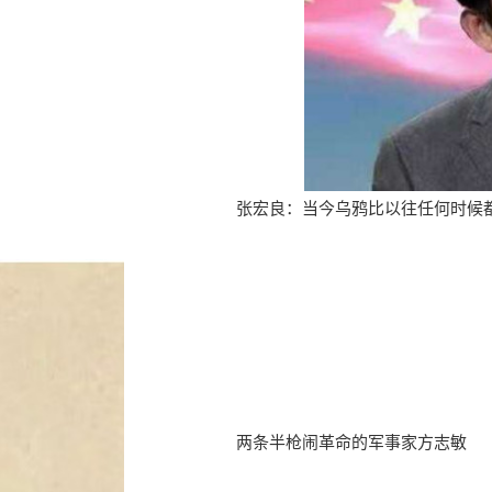
张宏良：当今乌鸦比以往任何时候
两条半枪闹革命的军事家方志敏