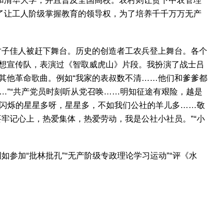
和清华大学，并且普及全国高校。农村则让贫下中农管理
了让工人阶级掌握教育的领导权，为了培养千千万万无产
才子佳人被赶下舞台。历史的创造者工农兵登上舞台。各个
思想宣传队，表演过《智取威虎山》片段。我扮演了战士吕
其他革命歌曲。例如“我家的表叔数不清……他们和爹爹都
…”“共产党员时刻听从党召唤……明知征途有艰险，越是
上闪烁的星星多呀，星星多，不如我们公社的羊儿多……敬
牢记心上，热爱集体，热爱劳动，我是公社小社员。”“小
参加“批林批孔”“无产阶级专政理论学习运动”“评《水