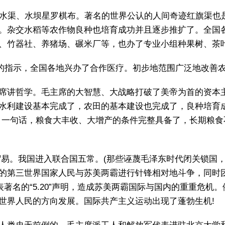
、水渠、水坝星罗棋布。著名的世界公认的人间奇迹红旗渠也
。杂交水稻等农作物良种也培育成功并且逐步推扩了。全国
、竹器社、养猪场、碾米厂等，也办了专业小组种果树、茶叶
”的指示，全国各地兴办了合作医疗。初步地范围广泛地改善
席讲哲学。毛主席的大智慧、大战略打破了美帝为首的资本
水利建设基本完成了，农田的基本建设也完成了，良种培育
。一句话，粮食大丰收、大增产的条件完整具备了，长期粮
展贸易。我国进入联合国五常。(那些诬蔑毛泽东时代闭关锁国，
的第三世界国家人民与苏美两霸进行针锋相对地斗争，同时
表著名的“5.20”声明，造成苏美两霸国际与国内的重重危
世界人民的方向发展。国际共产主义运动出现了蓬勃生机!