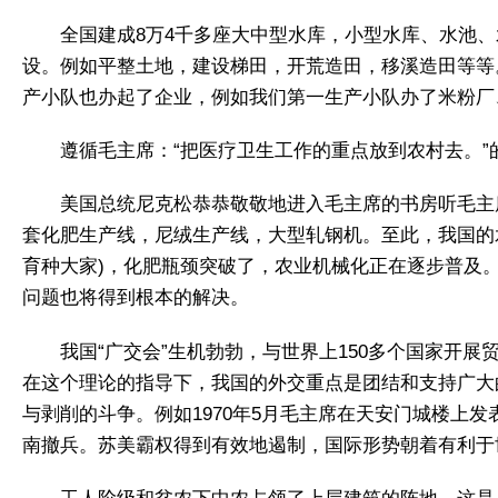
全国建成8万4千多座大中型水库，小型水库、水池
设。例如平整土地，建设梯田，开荒造田，移溪造田等等
产小队也办起了企业，例如我们第一生产小队办了米粉厂
遵循毛主席：“把医疗卫生工作的重点放到农村去。
美国总统尼克松恭恭敬敬地进入毛主席的书房听毛主
套化肥生产线，尼绒生产线，大型轧钢机。至此，我国的
育种大家)，化肥瓶颈突破了，农业机械化正在逐步普及
问题也将得到根本的解决。
我国“广交会”生机勃勃，与世界上150多个国家开
在这个理论的指导下，我国的外交重点是团结和支持广大
与剥削的斗争。例如1970年5月毛主席在天安门城楼上发
南撤兵。苏美霸权得到有效地遏制，国际形势朝着有利于