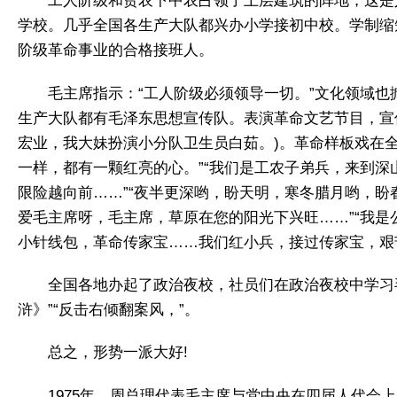
工人阶级和贫农下中农占领了上层建筑的阵地，这是
学校。几乎全国各生产大队都兴办小学接初中校。学制缩
阶级革命事业的合格接班人。
毛主席指示：“工人阶级必须领导一切。”文化领域
生产大队都有毛泽东思想宣传队。表演革命文艺节目，宣
宏业，我大妹扮演小分队卫生员白茹。)。革命样板戏在
一样，都有一颗红亮的心。”“我们是工农子弟兵，来到深
限险越向前……”“夜半更深哟，盼天明，寒冬腊月哟，盼
爱毛主席呀，毛主席，草原在您的阳光下兴旺……”“我是
小针线包，革命传家宝……我们红小兵，接过传家宝，艰
全国各地办起了政治夜校，社员们在政治夜校中学习毛
浒》”“反击右倾翻案风，”。
总之，形势一派大好!
1975年，周总理代表毛主席与党中央在四届人代会