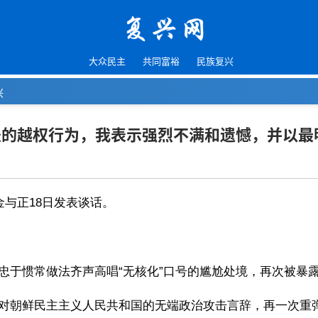
大众民主
共同富裕
民族复兴
兴
法的越权行为，我表示强烈不满和遗憾，并以最
金与正18日发表谈话。
忠于惯常做法齐声高唱“无核化”口号的尴尬处境，再次被暴
对朝鲜民主主义人民共和国的无端政治攻击言辞，再一次重弹